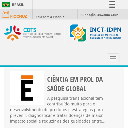
BRASIL
Simplifique!
Fundação Oswaldo Cruz
Fale com a Fiocruz
Comunica BR
Participe
Acesso à informação
Legislação
CIÊNCIA HOJE
Canais
Toggle
navigat
CIÊNCIA EM PROL DA
SAÚDE GLOBAL
A pesquisa translacional tem
contribuído muito para o
desenvolvimento de produtos e estratégias para
prevenir, diagnosticar e tratar doenças de maior
impacto social e reduzir as desigualdades entre...