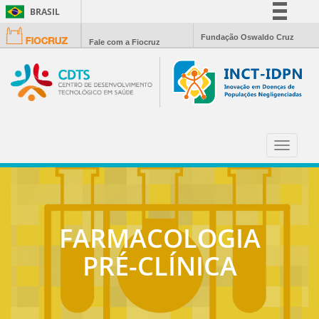
BRASIL
Simplifique!
Fundação Oswaldo Cruz
Fale com a Fiocruz
Comunica BR
Participe
Acesso à informação
Legislação
Canais
Toggle
navigat
FARMACOLOGIA
PRÉ-CLÍNICA