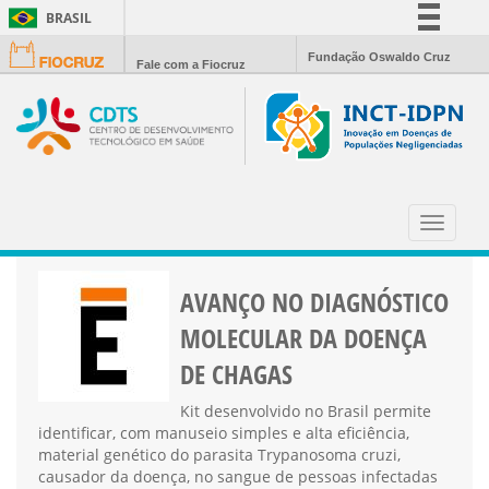
BRASIL
Simplifique!
Fundação Oswaldo Cruz
Fale com a Fiocruz
Comunica BR
Participe
Acesso à informação
Legislação
CIÊNCIA HOJE
Canais
Toggle
navigat
AVANÇO NO DIAGNÓSTICO
MOLECULAR DA DOENÇA
DE CHAGAS
Kit desenvolvido no Brasil permite
identificar, com manuseio simples e alta eficiência,
material genético do parasita Trypanosoma cruzi,
causador da doença, no sangue de pessoas infectadas​