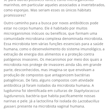
marinhos, em particular aqueles associados a invertebrados,
como esponjas. Mas seriam esses os únicos hábitats
promissores?
Outro caminho para a busca por novos antibióticos pode
estar no corpo humano. Ele é habitado por muitos
microrganismos inócuos ou benéficos, que formam uma
comunidade microbiana complexa denominada microbiota.
Essa microbiota tem várias funções essenciais para a saúde
humana, como o desenvolvimento do sistema imunológico, a
extração de energia dos alimentos e a proteção contra
patógenos invasores. Os mecanismos por meio dos quais a
microbiota nos protege de invasores ainda são, em grande
parte, desconhecidos, mas imagina-se que envolvam a
produção de compostos que antagonizem bactérias
patogênicas. De fato, alguns compostos com atividade
antibiótica já foram isolados da microbiota humana. A
lugdunina foi identificada em culturas de
Staphylococcus
lugdunensis
, bactéria que habita pacificamente nossas
narinas e pele. Já a lactocilina foi isolada do
Lactobacillus
gasseri
, presente na microbiota vaginal humana.