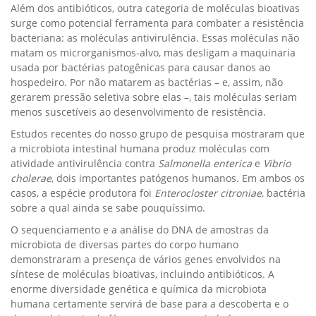
Além dos antibióticos, outra categoria de moléculas bioativas
surge como potencial ferramenta para combater a resistência
bacteriana: as moléculas antivirulência. Essas moléculas não
matam os microrganismos-alvo, mas desligam a maquinaria
usada por bactérias patogênicas para causar danos ao
hospedeiro. Por não matarem as bactérias – e, assim, não
gerarem pressão seletiva sobre elas –, tais moléculas seriam
menos suscetíveis ao desenvolvimento de resistência.
Estudos recentes do nosso grupo de pesquisa mostraram que
a microbiota intestinal humana produz moléculas com
atividade antivirulência contra
Salmonella enterica
e
Vibrio
cholerae
, dois importantes patógenos humanos. Em ambos os
casos, a espécie produtora foi
Enterocloster citroniae
, bactéria
sobre a qual ainda se sabe pouquíssimo.
O sequenciamento e a análise do DNA de amostras da
microbiota de diversas partes do corpo humano
demonstraram a presença de vários genes envolvidos na
síntese de moléculas bioativas, incluindo antibióticos. A
enorme diversidade genética e química da microbiota
humana certamente servirá de base para a descoberta e o