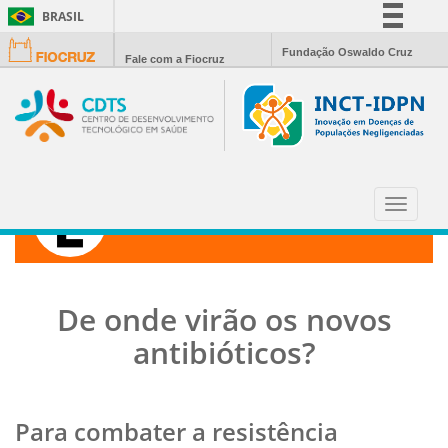
BRASIL
Simplifique!
Fundação Oswaldo Cruz
Fale com a Fiocruz
Comunica BR
Participe
Acesso à informação
Legislação
Canais
Toggle
CIÊNCIA HOJE
navigat
De onde virão os novos
antibióticos?
Para combater a resistência