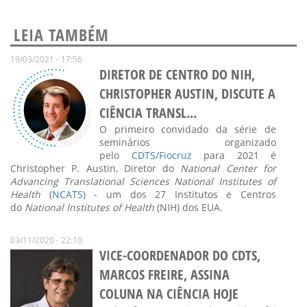
LEIA TAMBÉM
19/03/2021 - 17:56
DIRETOR DE CENTRO DO NIH,
CHRISTOPHER AUSTIN, DISCUTE A
CIÊNCIA TRANSL...
O primeiro convidado da série de
seminários organizado
pelo
CDTS/Fiocruz
para 2021 é
Christopher P. Austin, Diretor do
National Center for
Advancing Translational Sciences National Institutes of
Health
(
NCATS
) - um dos 27 Institutos e Centros
do
National Institutes of Health
(NIH) dos EUA.
03/11/2020 - 22:10
VICE-COORDENADOR DO CDTS,
MARCOS FREIRE, ASSINA
COLUNA NA CIÊNCIA HOJE