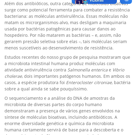
Além dos antibióticos, outra categoria de moléculas bioativas
surge como potencial ferramenta para combater a resistência
bacteriana: as moléculas antivirulência. Essas moléculas não
matam os microrganismos-alvo, mas desligam a maquinaria
usada por bactérias patogênicas para causar danos ao
hospedeiro. Por não matarem as bactérias – e, assim, não
gerarem pressão seletiva sobre elas –, tais moléculas seriam
menos suscetíveis ao desenvolvimento de resistência.
Estudos recentes do nosso grupo de pesquisa mostraram que
a microbiota intestinal humana produz moléculas com
atividade antivirulência contra
Salmonella enterica
e
Vibrio
cholerae
, dois importantes patógenos humanos. Em ambos os
casos, a espécie produtora foi
Enterocloster citroniae
, bactéria
sobre a qual ainda se sabe pouquíssimo.
O sequenciamento e a análise do DNA de amostras da
microbiota de diversas partes do corpo humano
demonstraram a presença de vários genes envolvidos na
síntese de moléculas bioativas, incluindo antibióticos. A
enorme diversidade genética e química da microbiota
humana certamente servirá de base para a descoberta e o