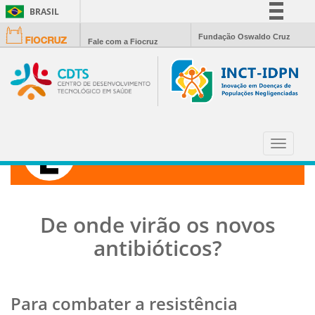
BRASIL
Simplifique!
Fundação Oswaldo Cruz
Fale com a Fiocruz
Comunica BR
Participe
Acesso à informação
Legislação
Canais
Toggle
CIÊNCIA HOJE
navigat
De onde virão os novos
antibióticos?
Para combater a resistência