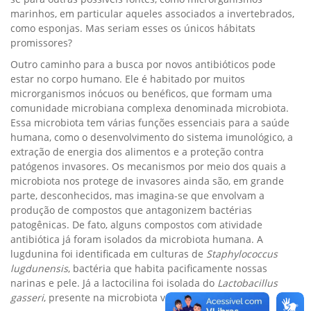
marinhos, em particular aqueles associados a invertebrados,
como esponjas. Mas seriam esses os únicos hábitats
promissores?
Outro caminho para a busca por novos antibióticos pode
estar no corpo humano. Ele é habitado por muitos
microrganismos inócuos ou benéficos, que formam uma
comunidade microbiana complexa denominada microbiota.
Essa microbiota tem várias funções essenciais para a saúde
humana, como o desenvolvimento do sistema imunológico, a
extração de energia dos alimentos e a proteção contra
patógenos invasores. Os mecanismos por meio dos quais a
microbiota nos protege de invasores ainda são, em grande
parte, desconhecidos, mas imagina-se que envolvam a
produção de compostos que antagonizem bactérias
patogênicas. De fato, alguns compostos com atividade
antibiótica já foram isolados da microbiota humana. A
lugdunina foi identificada em culturas de
Staphylococcus
lugdunensis
, bactéria que habita pacificamente nossas
narinas e pele. Já a lactocilina foi isolada do
Lactobacillus
gasseri
, presente na microbiota vaginal humana.