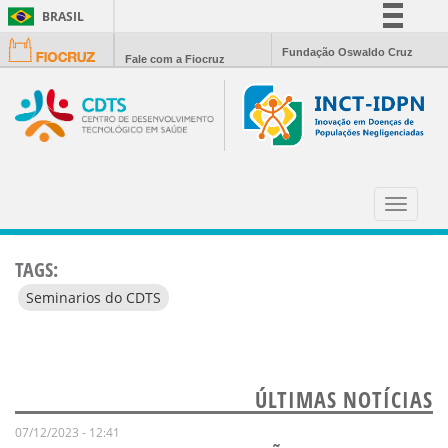
BRASIL
Simplifique!
Fundação Oswaldo Cruz
Fale com a Fiocruz
Comunica BR
Participe
Acesso à informação
Legislação
ASSISTA O VIDEO DO SEMINÁRIO DO
Canais
DIA 28/05/2021
Toggle
navigat
TAGS:
Seminarios do CDTS
ÚLTIMAS NOTÍCIAS
07/12/2023 - 12:41