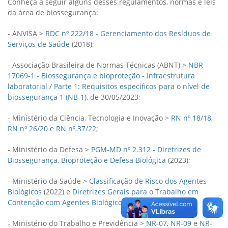
Conheça a seguir alguns desses regulamentos, normas e leis
da área de biossegurança:
- ANVISA >
RDC nº 222/18 - Gerenciamento dos Resíduos de
Serviços de Saúde
(2018);
- Associação Brasileira de Normas Técnicas (ABNT) >
NBR
17069-1 - Biossegurança e bioproteção - Infraestrutura
laboratorial / Parte 1: Requisitos específicos para o nível de
biossegurança 1 (NB-1)
, de 30/05/2023;
- Ministério da Ciência, Tecnologia e Inovação >
RN nº 18/18
,
RN nº 26/20
e
RN nº 37/22
;
- Ministério da Defesa >
PGM-MD nº 2.312 - Diretrizes de
Biossegurança, Bioproteção e Defesa Biológica
(2023);
- Ministério da Saúde >
Classificação de Risco dos Agentes
Biológicos
(2022) e
Diretrizes Gerais para o Trabalho em
Contenção com Agentes Biológicos
(2010);
- Ministério do Trabalho e Previdência >
NR-07
,
NR-09
e
NR-