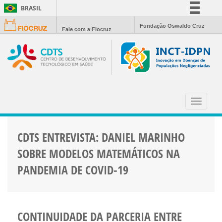
BRASIL
Simplifique!
Fundação Oswaldo Cruz
Fale com a Fiocruz
Comunica BR
Participe
Acesso à informação
Legislação
FIOCRUZ
Canais
Toggle
navigat
CDTS ENTREVISTA: DANIEL MARINHO
SOBRE MODELOS MATEMÁTICOS NA
PANDEMIA DE COVID-19
CONTINUIDADE DA PARCERIA ENTRE