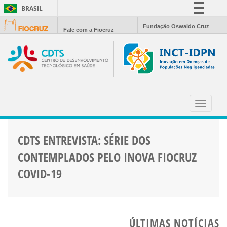
BRASIL
Simplifique!
Fundação Oswaldo Cruz
Fale com a Fiocruz
Comunica BR
Participe
Acesso à informação
Legislação
TESTE SOROLÓGICO
Canais
Toggle
navigat
CDTS ENTREVISTA: SÉRIE DOS
CONTEMPLADOS PELO INOVA FIOCRUZ
COVID-19
ÚLTIMAS NOTÍCIAS