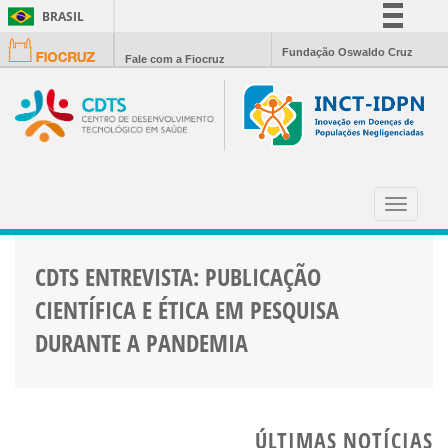
BRASIL
Simplifique!
Fundação Oswaldo Cruz
Fale com a Fiocruz
Comunica BR
Participe
Acesso à informação
Legislação
QUALIDADE
Canais
Toggle
navigat
CDTS ENTREVISTA: PUBLICAÇÃO
CIENTÍFICA E ÉTICA EM PESQUISA
DURANTE A PANDEMIA
ÚLTIMAS NOTÍCIAS