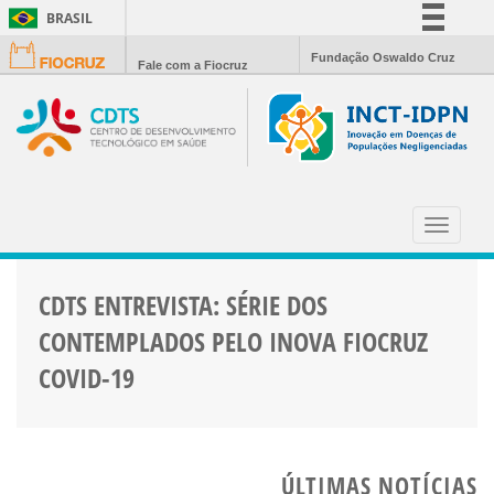
BRASIL
Simplifique!
Fundação Oswaldo Cruz
Fale com a Fiocruz
Comunica BR
Participe
Acesso à informação
Legislação
DIAGNÓSTICO SOROLÓGICO
Canais
Toggle
navigat
CDTS ENTREVISTA: SÉRIE DOS
CONTEMPLADOS PELO INOVA FIOCRUZ
COVID-19
ÚLTIMAS NOTÍCIAS