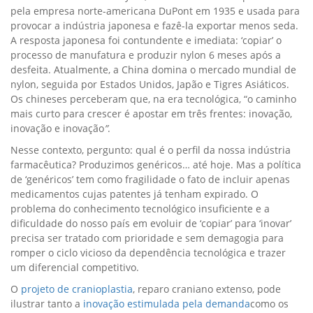
pela empresa norte-americana DuPont em 1935 e usada para
provocar a indústria japonesa e fazê-la exportar menos seda.
A resposta japonesa foi contundente e imediata: ‘copiar’ o
processo de manufatura e produzir nylon 6 meses após a
desfeita. Atualmente, a China domina o mercado mundial de
nylon, seguida por Estados Unidos, Japão e Tigres Asiáticos.
Os chineses perceberam que, na era tecnológica, “o caminho
mais curto para crescer é apostar em três frentes: inovação,
inovação e inovação
”
.
Nesse contexto, pergunto: qual é o perfil da nossa indústria
farmacêutica? Produzimos genéricos… até hoje. Mas a política
de ‘genéricos’ tem como fragilidade o fato de incluir apenas
medicamentos cujas patentes já tenham expirado. O
problema do conhecimento tecnológico insuficiente e a
dificuldade do nosso país em evoluir de ‘copiar’ para ‘inovar’
precisa ser tratado com prioridade e sem demagogia para
romper o ciclo vicioso da dependência tecnológica e trazer
um diferencial competitivo.
O
projeto de cranioplastia
, reparo craniano extenso, pode
ilustrar tanto a
inovação estimulada pela demanda
como os