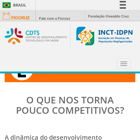
BRASIL
Simplifique!
Fundação Oswaldo Cruz
Fale com a Fiocruz
Comunica BR
Participe
Acesso à informação
Legislação
Canais
Toggle
CIÊNCIA HOJE
navigat
O QUE NOS TORNA
POUCO COMPETITIVOS?
A dinâmica do desenvolvimento