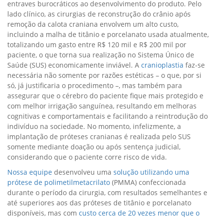
entraves burocráticos ao desenvolvimento do produto. Pelo
lado clínico, as cirurgias de reconstrução do crânio após
remoção da calota craniana envolvem um alto custo,
incluindo a malha de titânio e porcelanato usada atualmente,
totalizando um gasto entre R$ 120 mil e R$ 200 mil por
paciente, o que torna sua realização no Sistema Único de
Saúde (SUS) economicamente inviável. A
cranioplastia
faz-se
necessária não somente por razões estéticas – o que, por si
só, já justificaria o procedimento –, mas também para
assegurar que o cérebro do paciente fique mais protegido e
com melhor irrigação sanguínea, resultando em melhoras
cognitivas e comportamentais e facilitando a reintrodução do
indivíduo na sociedade. No momento, infelizmente, a
implantação de próteses cranianas é realizada pelo SUS
somente mediante doação ou após sentença judicial,
considerando que o paciente corre risco de vida.
Nossa equipe
desenvolveu uma
solução utilizando uma
prótese de polimetilmetacrilato
(PMMA) confeccionada
durante o período da cirurgia, com resultados semelhantes e
até superiores aos das próteses de titânio e porcelanato
disponíveis, mas com
custo cerca de 20 vezes menor que o