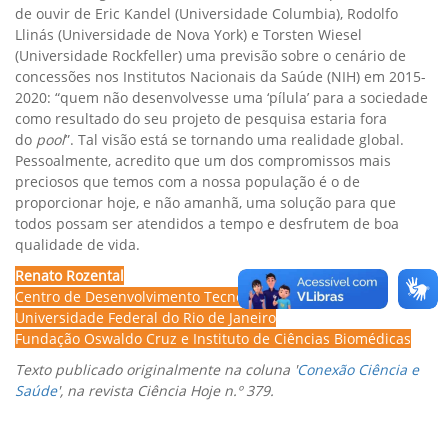
de ouvir de Eric Kandel (Universidade Columbia), Rodolfo
Llinás (Universidade de Nova York) e Torsten Wiesel
(Universidade Rockfeller) uma previsão sobre o cenário de
concessões nos Institutos Nacionais da Saúde (NIH) em 2015-
2020: “quem não desenvolvesse uma ‘pílula’ para a sociedade
como resultado do seu projeto de pesquisa estaria fora
do
pool
”. Tal visão está se tornando uma realidade global.
Pessoalmente, acredito que um dos compromissos mais
preciosos que temos com a nossa população é o de
proporcionar hoje, e não amanhã, uma solução para que
todos possam ser atendidos a tempo e desfrutem de boa
qualidade de vida.
Renato Rozental
Centro de Desenvolvimento Tecnológico em Saúde
Universidade Federal do Rio de Janeiro
Fundação Oswaldo Cruz e Instituto de Ciências Biomédicas
Texto publicado originalmente na coluna '
Conexão Ciência e
Saúde
', na revista Ciência Hoje n.º 379.