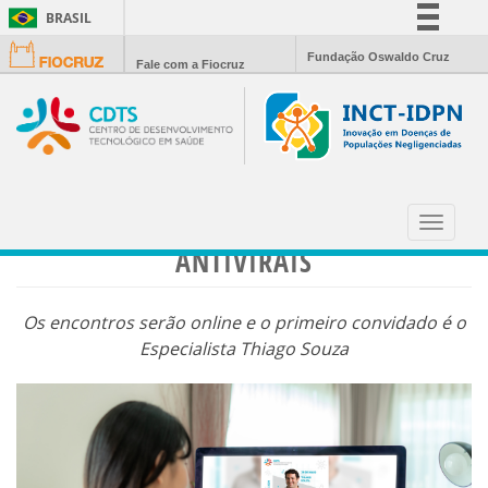
BRASIL
Simplifique!
Fundação Oswaldo Cruz
Fale com a Fiocruz
Comunica BR
Participe
Acesso à informação
Legislação
SEMINÁRIOS DO CDTS RECOMEÇAM
Canais
COM DISCUSSÃO SOBRE COVID-19 E
Toggle
navigat
ANTIVIRAIS
Os encontros serão online e o primeiro convidado é o
Especialista Thiago Souza