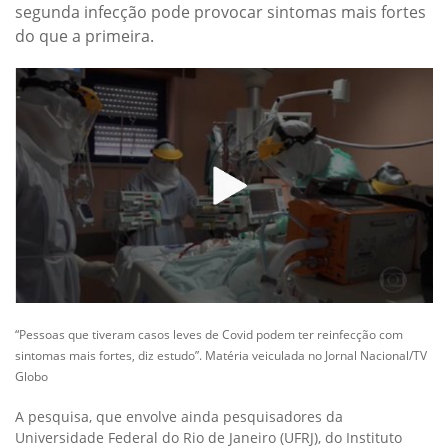
segunda infecção pode provocar sintomas mais fortes
do que a primeira.
“Pessoas que tiveram casos leves de Covid podem ter reinfecção com
sintomas mais fortes, diz estudo”. Matéria veiculada no Jornal Nacional/TV
Globo
A pesquisa, que envolve ainda pesquisadores da
Universidade Federal do Rio de Janeiro (UFRJ), do Instituto