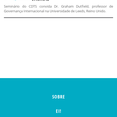
Seminário do CDTS convida Dr. Graham Dutfield, professor de
Governança Internacional na Universidade de Leeds, Reino Unido.
SOBRE
EI!