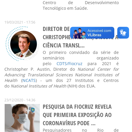
Centro de Desenvolvimento
Tecnológico em Saúde.
19/03/2021 - 17:56
DIRETOR DE CENTRO DO NIH,
CHRISTOPHER AUSTIN, DISCUTE A
CIÊNCIA TRANSL...
O primeiro convidado da série de
seminários organizado
pelo
CDTS/Fiocruz
para 2021 é
Christopher P. Austin, Diretor do
National Center for
Advancing Translational Sciences National Institutes of
Health
(
NCATS
) - um dos 27 Institutos e Centros
do
National Institutes of Health
(NIH) dos EUA.
23/12/2020 - 14:36
PESQUISA DA FIOCRUZ REVELA
QUE PRIMEIRA EXPOSIÇÃO AO
CORONAVÍRUS PODE ...
Pesquisadores no Rio de