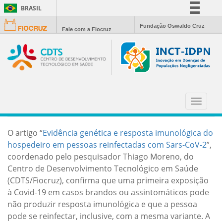
BRASIL
Simplifique!
Fundação Oswaldo Cruz
Fale com a Fiocruz
Comunica BR
Participe
Acesso à informação
Legislação
ARTIGO LANÇA ALERTA SOBRE
Canais
REINFECÇÃO PELO CORONAVÍRUS
Toggle
navigat
O artigo “
Evidência genética e resposta imunológica do
hospedeiro em pessoas reinfectadas com Sars-CoV-2
”,
coordenado pelo pesquisador Thiago Moreno, do
Centro de Desenvolvimento Tecnológico em Saúde
(CDTS/Fiocruz), confirma que uma primeira exposição
à Covid-19 em casos brandos ou assintomáticos pode
não produzir resposta imunológica e que a pessoa
pode se reinfectar, inclusive, com a mesma variante. A