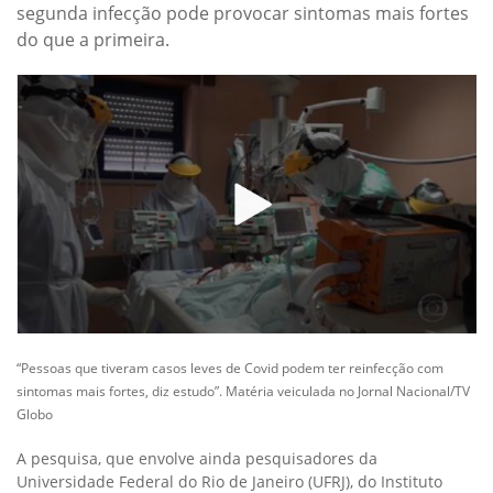
segunda infecção pode provocar sintomas mais fortes
do que a primeira.
“Pessoas que tiveram casos leves de Covid podem ter reinfecção com
sintomas mais fortes, diz estudo”. Matéria veiculada no Jornal Nacional/TV
Globo
A pesquisa, que envolve ainda pesquisadores da
Universidade Federal do Rio de Janeiro (UFRJ), do Instituto