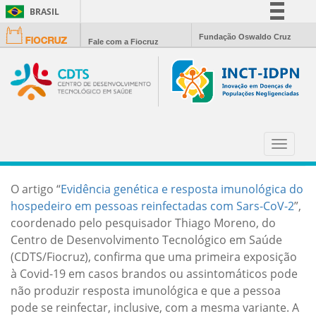
BRASIL
Simplifique!
Fundação Oswaldo Cruz
Fale com a Fiocruz
Comunica BR
Participe
Acesso à informação
Legislação
ARTIGO LANÇA ALERTA SOBRE
Canais
REINFECÇÃO PELO CORONAVÍRUS
Toggle
navigat
O artigo “
Evidência genética e resposta imunológica do
hospedeiro em pessoas reinfectadas com Sars-CoV-2
”,
coordenado pelo pesquisador Thiago Moreno, do
Centro de Desenvolvimento Tecnológico em Saúde
(CDTS/Fiocruz), confirma que uma primeira exposição
à Covid-19 em casos brandos ou assintomáticos pode
não produzir resposta imunológica e que a pessoa
pode se reinfectar, inclusive, com a mesma variante. A