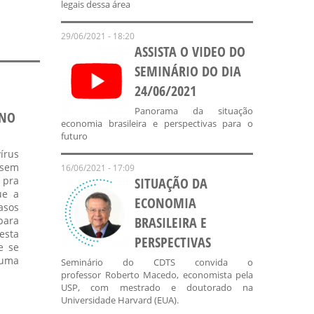
legais dessa área
29/06/2021 - 18:20
ASSISTA O VIDEO DO
SEMINÁRIO DO DIA
24/06/2021
Panorama da situação
ANO
economia brasileira e perspectivas para o
futuro
írus
 sem
16/06/2021 - 17:09
 pra
SITUAÇÃO DA
ue a
ECONOMIA
asos
BRASILEIRA E
para
esta
PERSPECTIVAS
e se
 uma
Seminário do CDTS convida o
professor Roberto Macedo, economista pela
USP, com mestrado e doutorado na
Universidade Harvard (EUA).