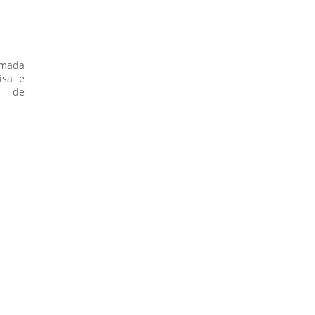
amada
isa e
s de