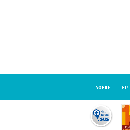
SOBRE
EI!