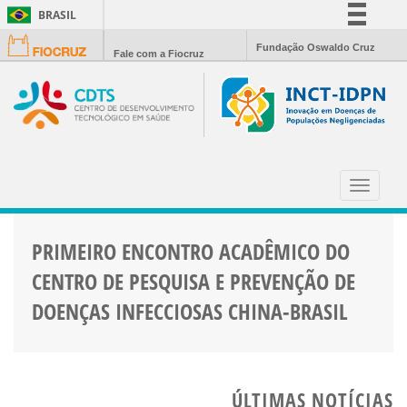
BRASIL
Simplifique!
Fundação Oswaldo Cruz
Fale com a Fiocruz
Comunica BR
Participe
Acesso à informação
Legislação
GEORGE GAO
Canais
Toggle
navigat
PRIMEIRO ENCONTRO ACADÊMICO DO
CENTRO DE PESQUISA E PREVENÇÃO DE
DOENÇAS INFECCIOSAS CHINA-BRASIL
ÚLTIMAS NOTÍCIAS