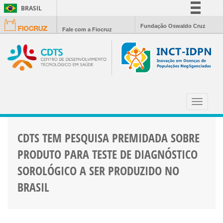
BRASIL
Simplifique!
Fundação Oswaldo Cruz
Fale com a Fiocruz
Comunica BR
Participe
Acesso à informação
Legislação
CONGRESSO
Canais
Toggle
navigat
CDTS TEM PESQUISA PREMIDADA SOBRE
PRODUTO PARA TESTE DE DIAGNÓSTICO
SOROLÓGICO A SER PRODUZIDO NO
BRASIL