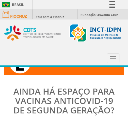
BRASIL
Simplifique!
Fundação Oswaldo Cruz
Fale com a Fiocruz
Comunica BR
Participe
Acesso à informação
Legislação
Canais
Toggle
CIÊNCIA HOJE
navigat
AINDA HÁ ESPAÇO PARA
VACINAS ANTICOVID-19
DE SEGUNDA GERAÇÃO?