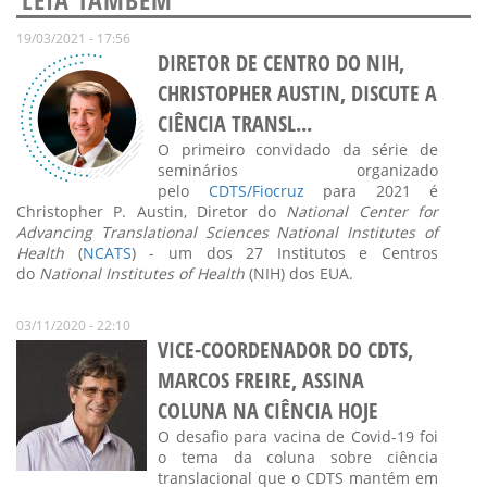
19/03/2021 - 17:56
DIRETOR DE CENTRO DO NIH,
CHRISTOPHER AUSTIN, DISCUTE A
CIÊNCIA TRANSL...
O primeiro convidado da série de
seminários organizado
pelo
CDTS/Fiocruz
para 2021 é
Christopher P. Austin, Diretor do
National Center for
Advancing Translational Sciences National Institutes of
Health
(
NCATS
) - um dos 27 Institutos e Centros
do
National Institutes of Health
(NIH) dos EUA.
03/11/2020 - 22:10
VICE-COORDENADOR DO CDTS,
MARCOS FREIRE, ASSINA
COLUNA NA CIÊNCIA HOJE
O desafio para vacina de Covid-19 foi
o tema da coluna sobre ciência
translacional que o CDTS mantém em