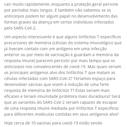
cair muito rapidamente, enquanto a proteção geral persiste
por períodos mais longos. E também não sabemos se os
anticorpos podem ter algum papel no desenvolvimento das
formas graves da doença em certos indivíduos infectados
pelo SARS-CoV-2.
Um aspecto interessante é que alguns linfócitos T específicos
precursores de memória (células do sistema imunológico que
já tiveram contato com um antígeno em uma infecção
anterior ou por meio de vacinação e guardam a memória da
resposta imune) parecem persistir por mais tempo que os
anticorpos nos convalescentes de covid-19. Mas quais seriam
os principais antígenos alvo dos linfócitos T que matam as
células infectadas com SARS-CoV-2? Teríamos espaço para
desenvolver vacinas que visem à indução de uma forte
resposta de memória de linfócitos T? Estas seriam mais
eficazes e teriam imunidade protetora mais duradoura? Será
que as variantes do SARS-CoV-2 seriam capazes de escapar
de uma resposta imune mediada por linfócitos T específicos
para diferentes moléculas contidas em seus antígenos alvo?
Hoje cerca de 10 vacinas para covid-19 estão sendo