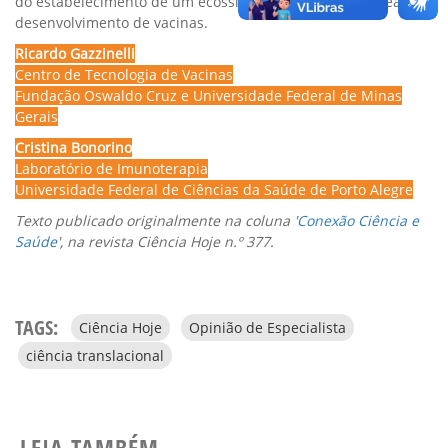
do estabelecimento de um ecossistema completo na área de
desenvolvimento de vacinas.
Ricardo Gazzinelli
Centro de Tecnologia de Vacinas
Fundação Oswaldo Cruz e Universidade Federal de Minas
Gerais
Cristina Bonorino
Laboratório de Imunoterapia
Universidade Federal de Ciências da Saúde de Porto Alegre
Texto publicado originalmente na coluna '
Conexão Ciência e
Saúde
', na revista Ciência Hoje n.º 377.
TAGS:
Ciência Hoje
Opinião de Especialista
ciência translacional
LEIA TAMBÉM