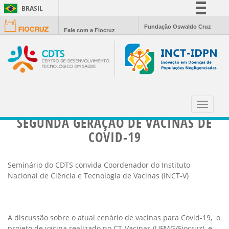
BRASIL
Simplifique!
Fundação Oswaldo Cruz
Fale com a Fiocruz
Comunica BR
Participe
Acesso à informação
Legislação
RICARDO GAZZINELI DISCUTE OS
Canais
AVANÇOS E ENTRAVES PARA A
Toggle
navigat
SEGUNDA GERAÇÃO DE VACINAS DE
COVID-19
Seminário do CDTS convida Coordenador do Instituto
Nacional de Ciência e Tecnologia de Vacinas (INCT-V)
A discussão sobre o atual cenário de vacinas para Covid-19, o
projeto de vacina realizado no CT-Vacinas (UFMG/Fiocruz), e