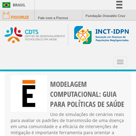
BRASIL
Simplifique!
Fundação Oswaldo Cruz
Fale com a Fiocruz
Comunica BR
Participe
Acesso à informação
Legislação
MODELAGEM COMPUTACIONAL
Canais
Toggle
navigat
MODELAGEM
COMPUTACIONAL: GUIA
PARA POLÍTICAS DE SAÚDE
Uso de simulações de cenários reais
para avaliar os padrões de transmissão de uma doença
em uma comunidade e a eficácia de intervenções de
mitigação é importante ferramenta para orientar a