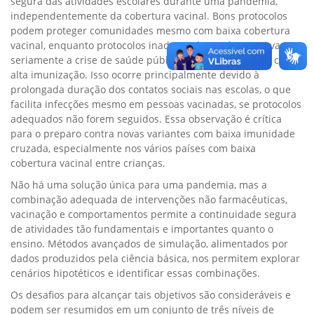
segura das atividades escolares durante uma pandemia,
independentemente da cobertura vacinal. Bons protocolos
podem proteger comunidades mesmo com baixa cobertura
vacinal, enquanto protocolos inadequados podem agravar
seriamente a crise de saúde pública, mesmo em países com
alta imunização. Isso ocorre principalmente devido à
prolongada duração dos contatos sociais nas escolas, o que
facilita infecções mesmo em pessoas vacinadas, se protocolos
adequados não forem seguidos. Essa observação é crítica
para o preparo contra novas variantes com baixa imunidade
cruzada, especialmente nos vários países com baixa
cobertura vacinal entre crianças.
Não há uma solução única para uma pandemia, mas a
combinação adequada de intervenções não farmacêuticas,
vacinação e comportamentos permite a continuidade segura
de atividades tão fundamentais e importantes quanto o
ensino. Métodos avançados de simulação, alimentados por
dados produzidos pela ciência básica, nos permitem explorar
cenários hipotéticos e identificar essas combinações.
Os desafios para alcançar tais objetivos são consideráveis e
podem ser resumidos em um conjunto de três níveis de