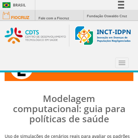
BRASIL
Simplifique!
Fundação Oswaldo Cruz
Fale com a Fiocruz
Comunica BR
Participe
Acesso à informação
Legislação
Canais
Toggle
CIÊNCIA HOJE
navigat
Modelagem
computacional: guia para
políticas de saúde
Uso de simulações de cenários reais para avaliar os padrões