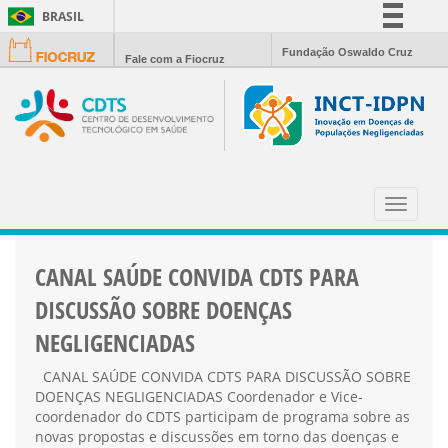
BRASIL
Simplifique!
Fundação Oswaldo Cruz
Fale com a Fiocruz
Comunica BR
Participe
Acesso à informação
Legislação
CANAL SAUDE
Canais
Toggle
navigat
CANAL SAÚDE CONVIDA CDTS PARA
DISCUSSÃO SOBRE DOENÇAS
NEGLIGENCIADAS
CANAL SAÚDE CONVIDA CDTS PARA DISCUSSÃO SOBRE
DOENÇAS NEGLIGENCIADAS Coordenador e Vice-
coordenador do CDTS participam de programa sobre as
novas propostas e discussões em torno das doenças e