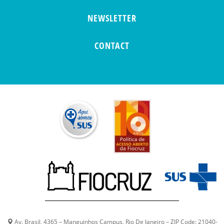
NEWSLETTER
CONTACT
Av. Brasil, 4365 – Manguinhos Campus, Rio De Janeiro – ZIP Code: 21040-