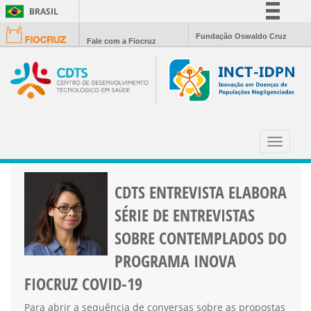
BRASIL
Simplifique!
Fundação Oswaldo Cruz
Fale com a Fiocruz
Comunica BR
Participe
Acesso à informação
Legislação
NOTÍCIAS
Canais
Toggle
navigat
CDTS ENTREVISTA ELABORA
SÉRIE DE ENTREVISTAS
SOBRE CONTEMPLADOS DO
PROGRAMA INOVA
FIOCRUZ COVID-19
Para abrir a sequência de conversas sobre as propostas