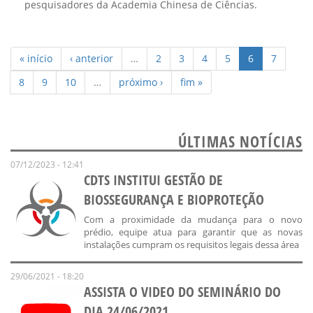
pesquisadores da Academia Chinesa de Ciências.
« início
‹ anterior
…
2
3
4
5
6
7
8
9
10
…
próximo ›
fim »
ÚLTIMAS NOTÍCIAS
07/12/2023 - 12:41
CDTS INSTITUI GESTÃO DE
BIOSSEGURANÇA E BIOPROTEÇÃO
Com a proximidade da mudança para o novo
prédio, equipe atua para garantir que as novas
instalações cumpram os requisitos legais dessa área
29/06/2021 - 18:20
ASSISTA O VIDEO DO SEMINÁRIO DO
DIA 24/06/2021