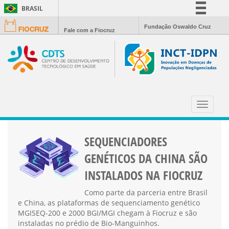
BRASIL
Simplifique!
Fundação Oswaldo Cruz
Fale com a Fiocruz
Comunica BR
Participe
Acesso à informação
Legislação
NOTÍCIAS
Canais
Toggle
navigat
SEQUENCIADORES
GENÉTICOS DA CHINA SÃO
INSTALADOS NA FIOCRUZ
Como parte da parceria entre Brasil
e China, as plataformas de sequenciamento genético
MGISEQ-200 e 2000 BGI/MGI chegam à Fiocruz e são
instaladas no prédio de Bio-Manguinhos.