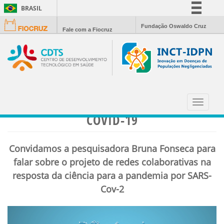
BRASIL
Simplifique!
Fundação Oswaldo Cruz
Fale com a Fiocruz
Comunica BR
Participe
Acesso à informação
Legislação
CDTS ENTREVISTA: SÉRIE
Canais
CONTEMPLADOS PELO INOVA FIOCRUZ
Toggle
navigat
COVID-19
Convidamos a pesquisadora Bruna Fonseca para
falar sobre o projeto de redes colaborativas na
resposta da ciência para a pandemia por SARS-
Cov-2