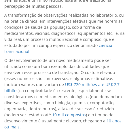
sem atritos, é um mito reducionista ainda enraizado na
percepção de muitas pessoas.
A transformação de observações realizadas no laboratório, ou
na prática clínica, em intervenções efetivas que melhorem as
condições de saúde da população, sob a forma de
medicamentos, vacinas, diagnósticos, equipamentos etc., é, na
vida real, um processo multidirecional e complexo, que é
estudado por um campo específico denominado
ciência
translacional
.
O desenvolvimento de um novo medicamento pode ser
utilizado como um bom exemplo das dificuldades que
envolvem esse processo de translação. O custo é elevado
(esses números são controversos, e algumas estimativas
indicam valores que variam de
US$ 720 milhões até US$ 2,7
bilhões
), a complexidade é crescente, especialmente se
considerarmos os medicamentos biológicos (que demandam
diversas expertises, como biologia, química, computação,
engenharia, dentre outras), a taxa de sucesso é reduzida
(podem ser testados até
10 mil compostos
) e o tempo de
desenvolvimento é usualmente elevado, chegando a
10 anos
ou mais
.