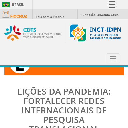
BRASIL
Simplifique!
Fundação Oswaldo Cruz
Fale com a Fiocruz
Comunica BR
Participe
Acesso à informação
Legislação
Canais
Toggle
CIÊNCIA HOJE
navigat
LIÇÕES DA PANDEMIA:
FORTALECER REDES
INTERNACIONAIS DE
PESQUISA