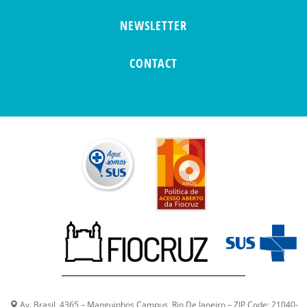
NEWSLETTER
CONTACT
Av. Brasil, 4365 – Manguinhos Campus, Rio De Janeiro – ZIP Code: 21040-