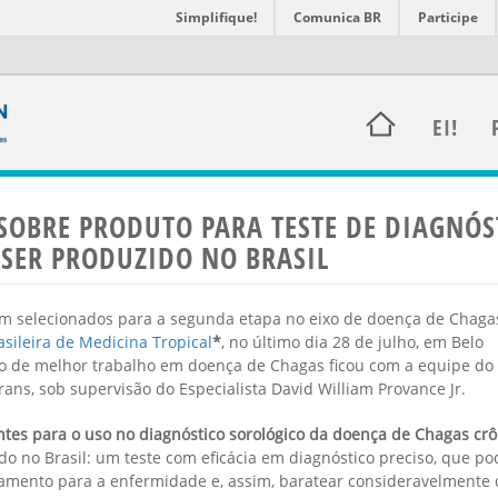
Simplifique!
Comunica BR
Participe
EI!
SOBRE PRODUTO PARA TESTE DE DIAGNÓS
 SER PRODUZIDO NO BRASIL
ram selecionados para a segunda etapa no eixo de doença de Chaga
sileira de Medicina Tropical
*
, no último dia 28 de julho, em Belo
io de melhor trabalho em doença de Chagas ficou com a equipe do
ns, sob supervisão do Especialista David William Provance Jr.
ntes para o uso no diagnóstico sorológico da doença de Chagas cr
do no Brasil: um teste com eficácia em diagnóstico preciso, que po
atamento para a enfermidade e, assim, baratear consideravelmente 