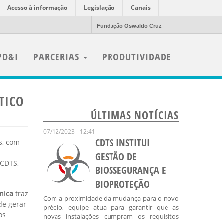
Acesso à informação
Legislação
Canais
Fundação Oswaldo Cruz
PD&I
PARCERIAS
PRODUTIVIDADE
TICO
ÚLTIMAS NOTÍCIAS
07/12/2023 - 12:41
CDTS INSTITUI
s, com
GESTÃO DE
 CDTS,
BIOSSEGURANÇA E
BIOPROTEÇÃO
ônica
traz
Com a proximidade da mudança para o novo
de gerar
prédio, equipe atua para garantir que as
os
novas instalações cumpram os requisitos