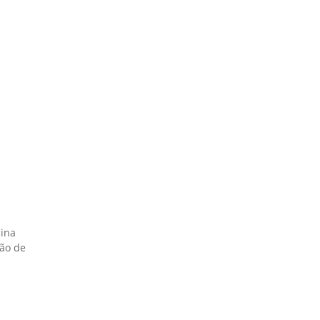
cina
ião de