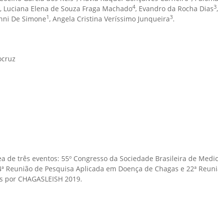
4
3
, Luciana Elena de Souza Fraga Machado
, Evandro da Rocha Dias
,
1
3
anni De Simone
, Angela Cristina Veríssimo Junqueira
.
ocruz
ea de três eventos: 55º Congresso da Sociedade Brasileira de Medi
e 34ª Reunião de Pesquisa Aplicada em Doença de Chagas e 22ª Reun
s por CHAGASLEISH 2019.