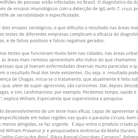
ilhões de pessoas estão infectadas no Brasil. O diagnóstico da d
avés de ensaios imunológicos com a detecção de IgG anti-
T. cruzi
, 
00% de sensibilidade e especificidade.
e dois ensaios sorológicos, o que dificulta o resultado nas áreas ma
ios testes de diferentes empresas complicam a eficácia do diagnóst
, e de falsos positivos e falsos negativos gerados.
mos testes que funcionam muito bem nas cidades, nas áreas urbana
 às áreas mais remotas apresentam alto índice do que chamamos d
 pessoas que já tiveram enfermidades diversas muito parecidas e q
m o resultado final dos teste existentes. Ou seja, o resultado pod
oença de Chagas, inicia-se o tratamento, que atualmente é feito so
 que, além de super agressivos, são caríssimos. Daí, depois desc
agas, e sim, Leishmaniose, por exemplo. Perdemos tempo, saúde e 
”, explica William, Especialista que supervisiona a pesquisa.
o desenvolvimento de um teste mais eficaz, capaz de apresentar a
 especificidade em todas regiões nas quais o parasita circula, bem
 menos atingidas, se faz urgente. E aqui entra o produto criado p
vid William Provance Jr e pesquisadora Andressa da Matta Durans,
2
1
 Coelho Garcia dos Reis
, Flávia Raquel Gonçalves Carneiro
, Palom