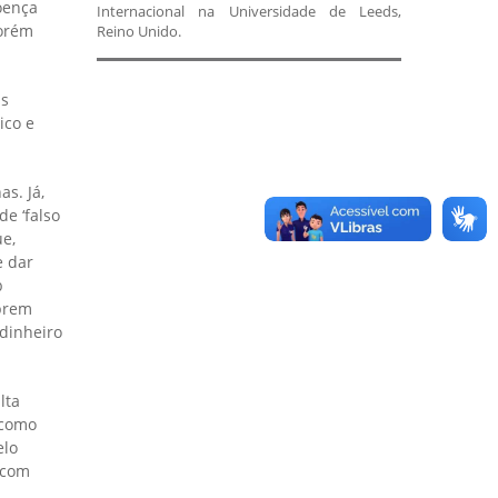
oença
Internacional na Universidade de Leeds,
porém
Reino Unido.
is
ico e
s. Já,
e ‘falso
ue,
e dar
b
obrem
dinheiro
lta
 como
elo
 com
a