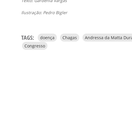
Texto:
Gardênia Vargas
Ilustração:
Pedro Bigler
TAGS:
doença
Chagas
Andressa da Matta Dur
Congresso