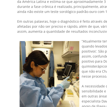
da América Latina e estima-se que aproximadamente 3 m
durante a fase crônica é realizado, principalmente, atr
ainda não existe um teste sorológico padrão-ouro com 1
Em outras palavras, hoje o diagnóstico é feito através d
afetadas por não ser preciso e rápido, além de que, vár
assim, aumenta a quantidade de resultados inconclusivos
“Atualmente te
quando levados
positivos’. São
assim, confunde
positivo para D
quimioterápicos
que não era Ch
nesse processo.
A necessidade d
sensibilidade e
em outras áreas
especialista Da
apoio de Flavia