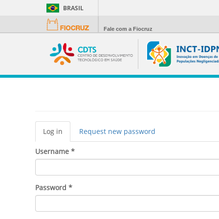
BRASIL
Fale com a Fiocruz
Primary
Log in
(active
Request new password
tabs
tab)
Username
*
Password
*