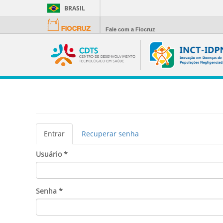
BRASIL
Fale com a Fiocruz
Abas
Entrar
(aba
Recuperar senha
primárias
ativa)
Usuário
*
Senha
*