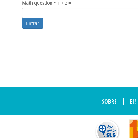
Math question
*
1 + 2 =
Entrar
SOBRE
EI!