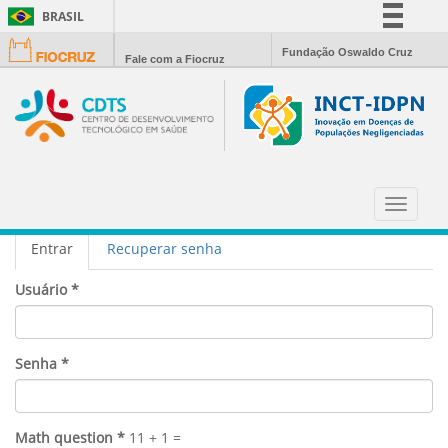
BRASIL
Simplifique!
Fundação Oswaldo Cruz
Fale com a Fiocruz
Comunica BR
Participe
Acesso à informação
Legislação
CONTA DE USUÁRIO
Canais
Toggle
navigat
Abas
Entrar
(aba
Recuperar senha
primárias
ativa)
Usuário
*
Senha
*
Math question
*
11 + 1 =