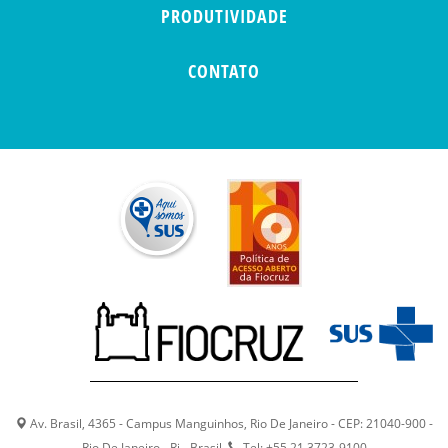
PRODUTIVIDADE
CONTATO
Av. Brasil, 4365 - Campus Manguinhos, Rio De Janeiro - CEP: 21040-900 -
Rio De Janeiro - Rj - Brasil
Tel: +55 21 3723-9100